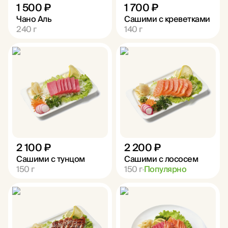
1 500 ₽
1 700 ₽
Чано Аль
Сашими с креветками
240
г
140
г
2 100 ₽
2 200 ₽
Сашими с тунцом
Сашими с лососем
150
г
150
г
Популярно