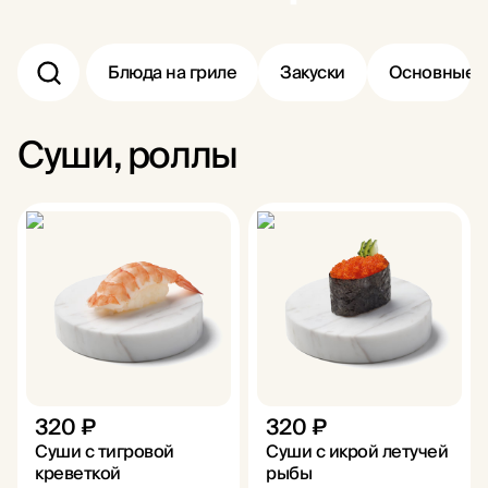
Блюда на гриле
Закуски
Основные 
Суши, роллы
320 ₽
320 ₽
Суши с тигровой
Cуши с икрой летучей
креветкой
рыбы