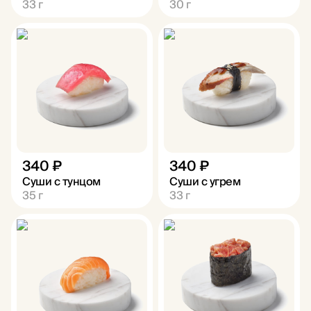
33
г
30
г
340 ₽
340 ₽
Суши с тунцом
Суши с угрем
35
г
33
г