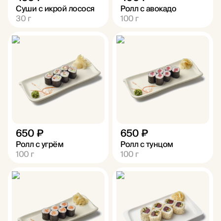
Суши с икрой лосося
Ролл с авокадо
30
г
100
г
650 ₽
650 ₽
Ролл с угрём
Ролл с тунцом
100
г
100
г