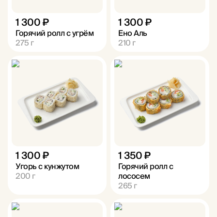
1 300 ₽
1 300 ₽
Горячий ролл с угрём
Ено Аль
275
г
210
г
1 300 ₽
1 350 ₽
Угорь с кунжутом
Горячий ролл с
200
г
лососем
265
г