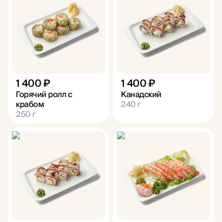
1 400 ₽
1 400 ₽
Горячий ролл с
Канадский
крабом
240
г
250
г