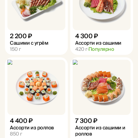
2 200 ₽
4 300 ₽
Сашими с угрём
Ассорти из сашими
150
г
420
г
Популярно
4 400 ₽
7 300 ₽
Ассорти из роллов
Ассорти из сашими и
850
г
роллов