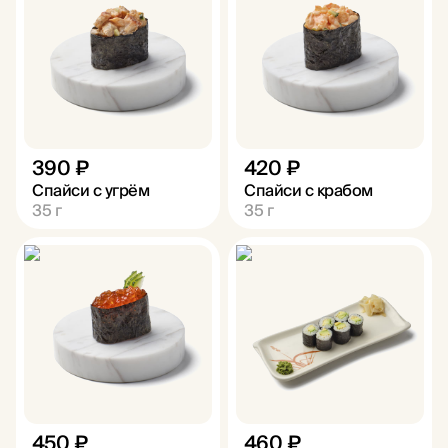
390 ₽
420 ₽
Спайси с угрём
Спайси с крабом
35
г
35
г
450 ₽
460 ₽