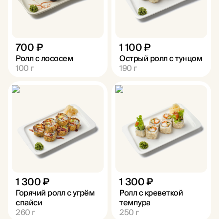
700 ₽
1 100 ₽
Ролл с лососем
Острый ролл с тунцом
100
г
190
г
1 300 ₽
1 300 ₽
Горячий ролл с угрём
Ролл с креветкой
спайси
темпура
260
г
250
г