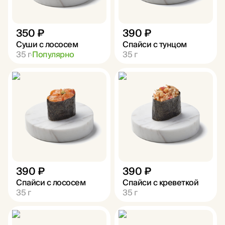
350 ₽
390 ₽
Суши с лососем
Спайси с тунцом
35
г
Популярно
35
г
390 ₽
390 ₽
Спайси с лососем
Спайси с креветкой
35
г
35
г