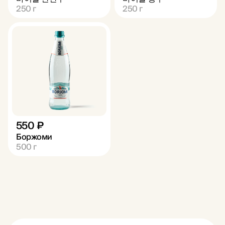
250
г
250
г
550 ₽
Боржоми
500
г