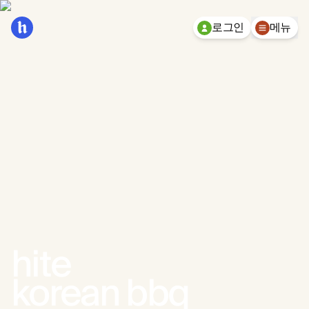
로그인
메뉴
Ko
hite
테이블 예약
korean bbq