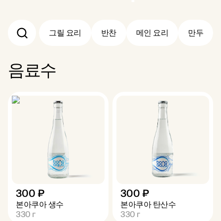
그릴 요리
반찬
메인 요리
만두
음료수
300 ₽
300 ₽
본아쿠아 생수
본아쿠아 탄산수
330
г
330
г