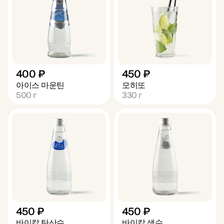
400 ₽
450 ₽
아이스 마운틴
모히또
500
г
330
г
450 ₽
450 ₽
바이칼 탄산수
바이칼 생수