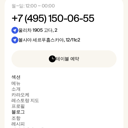
월~일: 12:00 ~ 00:00
+7 (495) 150-06-55
울리차 1905 고다, 2
볼샤야 세르푸홉스카야, 12/11с2
테이블 예약
섹션
메뉴
소개
카라오케
레스토랑 지도
프로필
블로그
조항
레시피