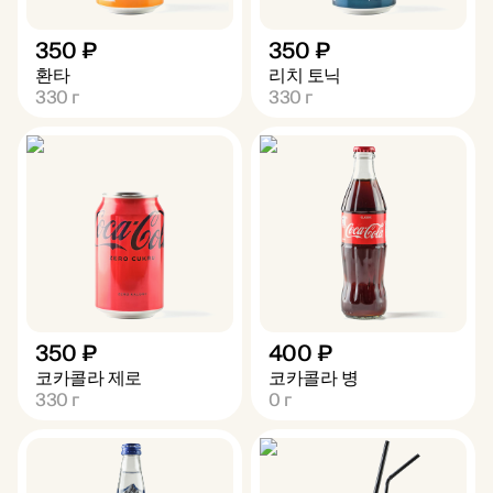
350 ₽
350 ₽
환타
리치 토닉
330
г
330
г
350 ₽
400 ₽
코카콜라 제로
코카콜라 병
330
г
0
г