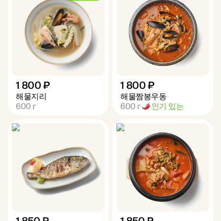
1 800 ₽
1 800 ₽
해물지리
해물짬봉우동
600
г
600
г
인기 있는