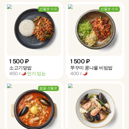
선물로 수프
선물로 수프
1 500 ₽
1 500 ₽
소고기덮밥
쭈꾸미 콩나물 비빔밥
450
г
인기 있는
400
г
쌀을 선물로