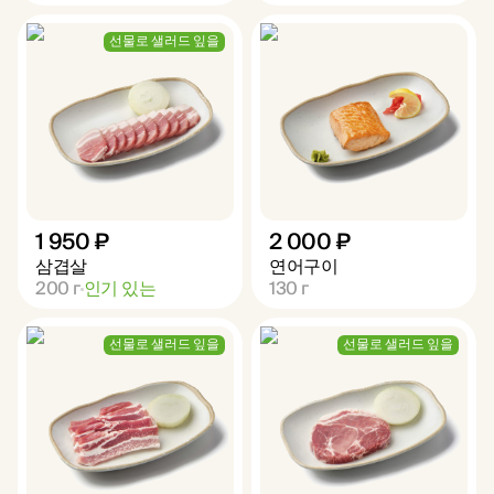
선물로 샐러드 잎을
1 950 ₽
2 000 ₽
삼겹살
연어구이
200
г
인기 있는
130
г
선물로 샐러드 잎을
선물로 샐러드 잎을