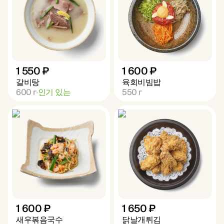
1 550 ₽
1 600 ₽
갈비탕
육회비빔밥
600
г
인기 있는
550
г
1 600 ₽
1 650 ₽
새우볶음국수
닭날개튀김