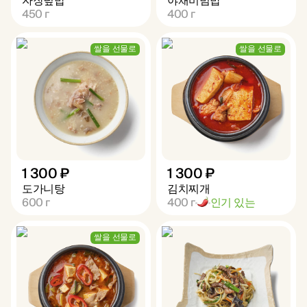
자장덮밥
야채비빔밥
450
г
400
г
쌀을 선물로
쌀을 선물로
1 300 ₽
1 300 ₽
도가니탕
김치찌개
600
г
400
г
인기 있는
쌀을 선물로