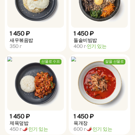
1 450 ₽
1 450 ₽
새우볶음밥
돌솥비빔밥
350
г
400
г
인기 있는
선물로 수프
쌀을 선물로
1 450 ₽
1 450 ₽
제육덮밥
육개장
450
г
인기 있는
600
г
인기 있는