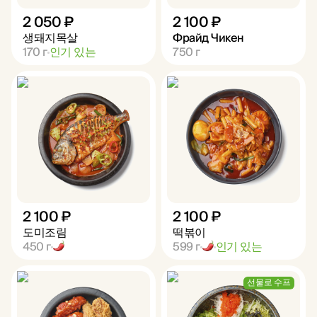
2 050 ₽
2 100 ₽
생돼지목살
Фрайд Чикен
170
г
인기 있는
750
г
2 100 ₽
2 100 ₽
도미조림
떡볶이
450
г
599
г
인기 있는
선물로 수프