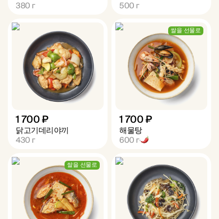
380
г
500
г
쌀을 선물로
1 700 ₽
1 700 ₽
닭고기데리야끼
해물탕
430
г
600
г
쌀을 선물로