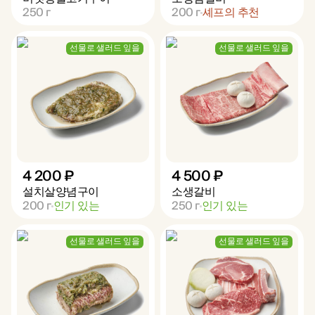
250
г
200
г
셰프의 추천
선물로 샐러드 잎을
선물로 샐러드 잎을
4 200 ₽
4 500 ₽
설치살양념구이
소생갈비
200
г
인기 있는
250
г
인기 있는
선물로 샐러드 잎을
선물로 샐러드 잎을