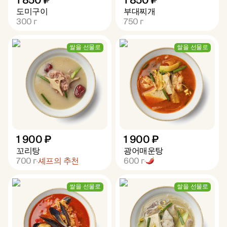
1 850 ₽
1 850 ₽
도미구이
부대찌개
300
г
750
г
쌀을 선물로
쌀을 선물로
1 900 ₽
1 900 ₽
꼬리탕
광어매운탕
700
г
셰프의 추천
600
г
쌀을 선물로
쌀을 선물로