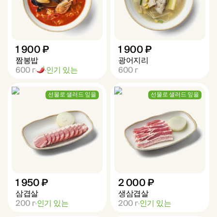
1 900 ₽
1 900 ₽
짬봉밥
광어지리
600
г
인기 있는
600
г
선물로 샐러드 잎을
선물로 샐러드 잎을
1 950 ₽
2 000 ₽
삼겹살
생삼겹살
200
г
인기 있는
200
г
인기 있는