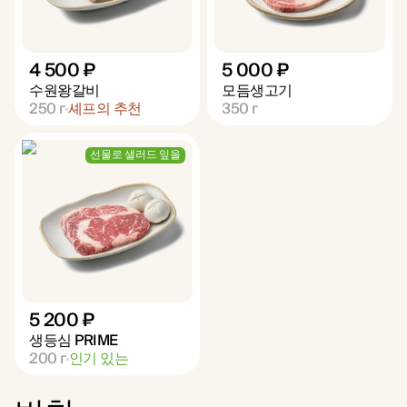
4 500 ₽
5 000 ₽
수원왕갈비
모듬생고기
250
г
셰프의 추천
350
г
선물로 샐러드 잎을
5 200 ₽
생등심 PRIME
200
г
인기 있는