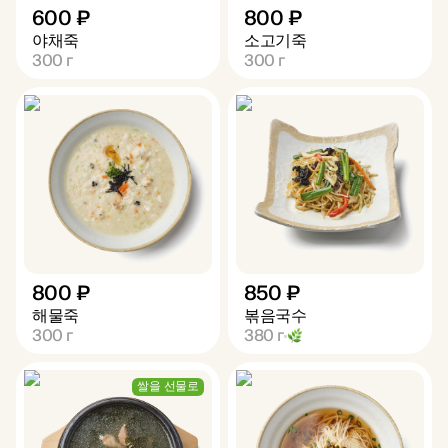
600 ₽
800 ₽
야채죽
소고기죽
300
г
300
г
800 ₽
850 ₽
해물죽
볶음국수
300
г
380
г
쌀을 선물로