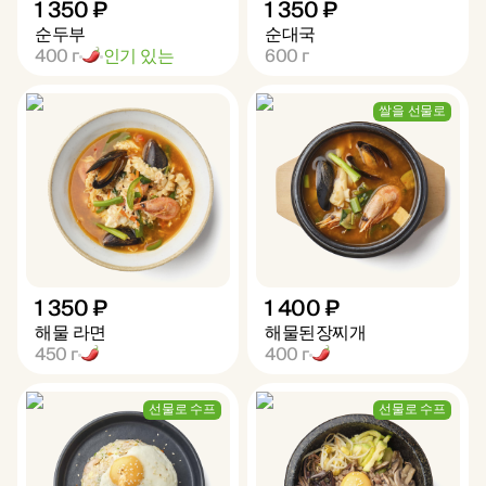
1 350 ₽
1 350 ₽
순두부
순대국
400
г
인기 있는
600
г
쌀을 선물로
1 350 ₽
1 400 ₽
해물 라면
해물된장찌개
450
г
400
г
선물로 수프
선물로 수프