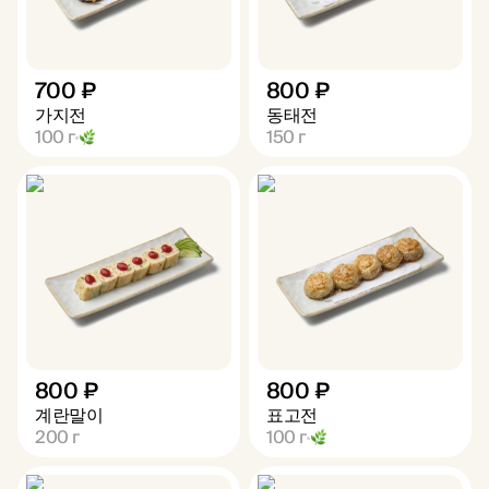
700 ₽
800 ₽
가지전
동태전
100
г
150
г
800 ₽
800 ₽
계란말이
표고전
200
г
100
г