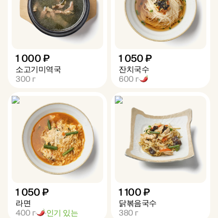
1 000 ₽
1 050 ₽
소고기미역국
잔치국수
300
г
600
г
1 050 ₽
1 100 ₽
라면
닭볶음국수
400
г
인기 있는
380
г