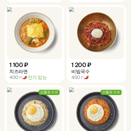
1 100 ₽
1 200 ₽
치즈라면
비빔국수
400
г
인기 있는
450
г
선물로 수프
선물로 수프