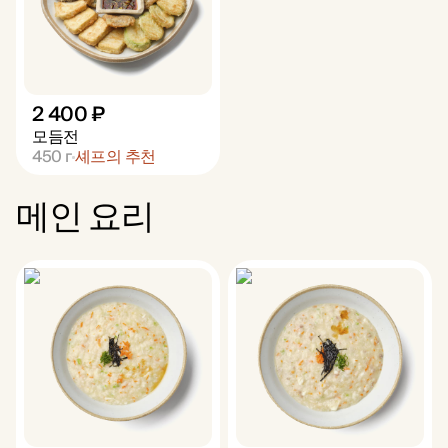
2 400 ₽
모듬전
450
г
셰프의 추천
메인 요리