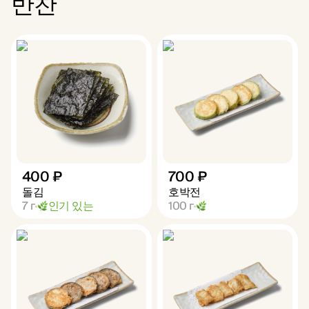
반찬
400 ₽
700 ₽
돌김
호박전
7
г
인기 있는
100
г