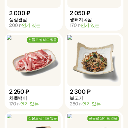
2 000 ₽
2 050 ₽
생삼겹살
생돼지목살
200
г
인기 있는
170
г
인기 있는
선물로 샐러드 잎을
2 250 ₽
2 300 ₽
차돌백이
불고기
170
г
인기 있는
250
г
인기 있는
선물로 샐러드 잎을
선물로 샐러드 잎을