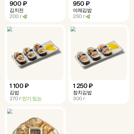
900 ₽
950 ₽
김치전
야채김밥
200
г
250
г
1 100 ₽
1 250 ₽
김밥
참치김밥
270
г
인기 있는
300
г