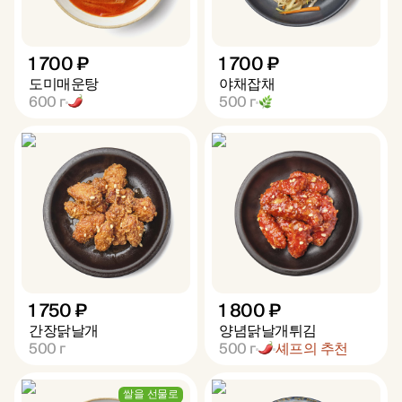
1 700 ₽
1 700 ₽
도미매운탕
야채잡채
600
г
500
г
1 750 ₽
1 800 ₽
간장닭날개
양념닭날개튀김
500
г
500
г
셰프의 추천
쌀을 선물로