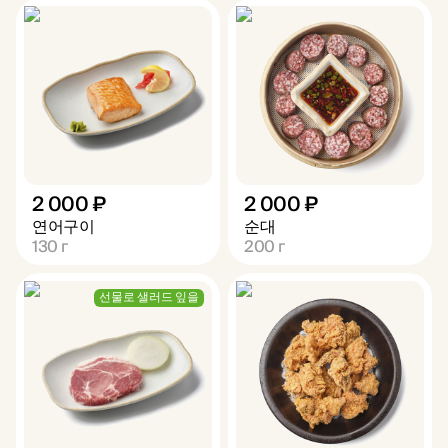
2 000 ₽
2 000 ₽
연어구이
순대
130
г
200
г
선물로 샐러드 잎을