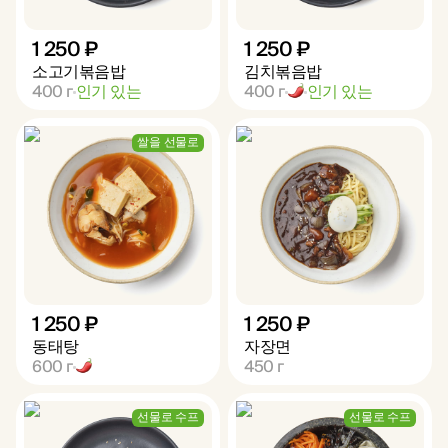
1 250 ₽
1 250 ₽
소고기볶음밥
김치볶음밥
400
г
인기 있는
400
г
인기 있는
쌀을 선물로
1 250 ₽
1 250 ₽
동태탕
자장면
600
г
450
г
선물로 수프
선물로 수프