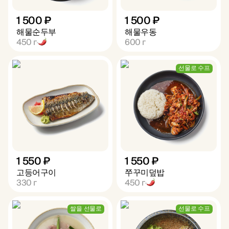
1 500 ₽
1 500 ₽
해물순두부
해물우동
450
г
600
г
선물로 수프
1 550 ₽
1 550 ₽
고등어구이
쭈꾸미덮밥
330
г
450
г
쌀을 선물로
선물로 수프