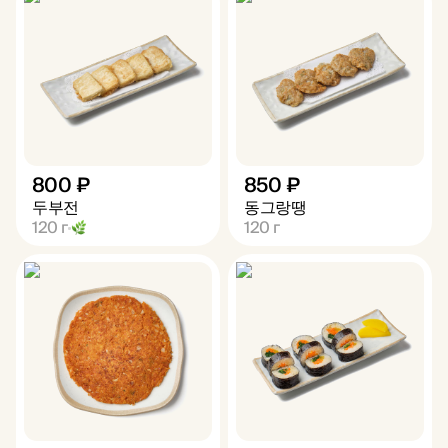
800 ₽
850 ₽
두부전
동그랑땡
120
г
120
г