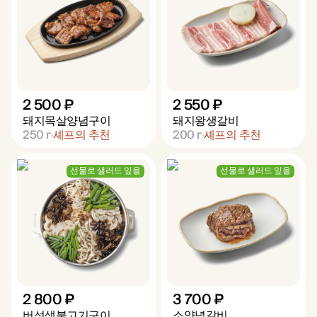
2 500 ₽
2 550 ₽
돼지목살양념구이
돼지왕생갈비
250
г
셰프의 추천
200
г
셰프의 추천
선물로 샐러드 잎을
선물로 샐러드 잎을
2 800 ₽
3 700 ₽
버섯생불고기구이
소양념갈비