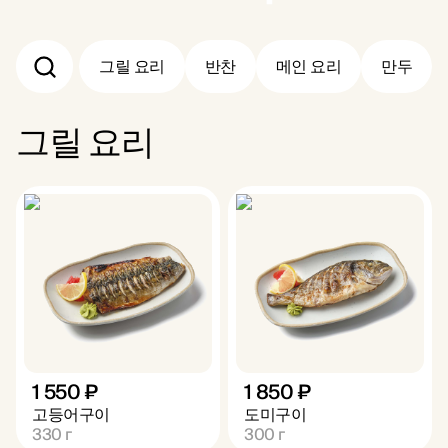
그릴 요리
반찬
메인 요리
만두
그릴 요리
1 550 ₽
1 850 ₽
고등어구이
도미구이
330
г
300
г