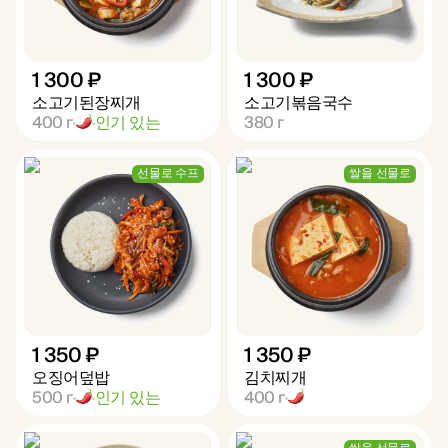
1 300 ₽
1 300 ₽
소고기된장찌개
소고기볶음국수
400
г
인기 있는
380
г
선물로 수프
쌀을 선물로
1 350 ₽
1 350 ₽
오징어덮밥
김치찌개
500
г
인기 있는
400
г